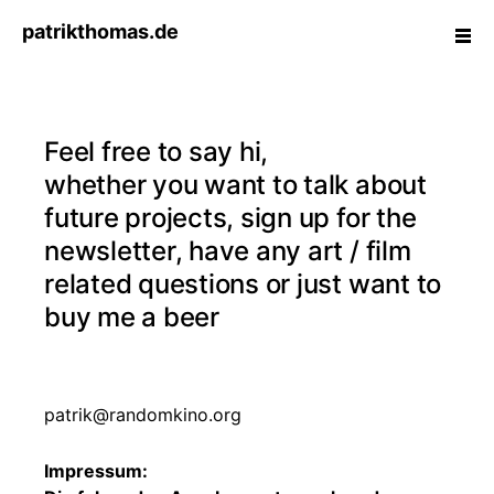
Skip
patrikthomas.de
ope
to
side
content
C
o
Feel free to say hi,
n
t
whether you want to talk about
a
future projects, sign up for the
c
newsletter, have any art / film
t
related questions or just want to
buy me a beer
patrik@randomkino.org
Impressum: