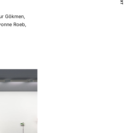
NEXT
nur Gökmen,
Yvonne Roeb,