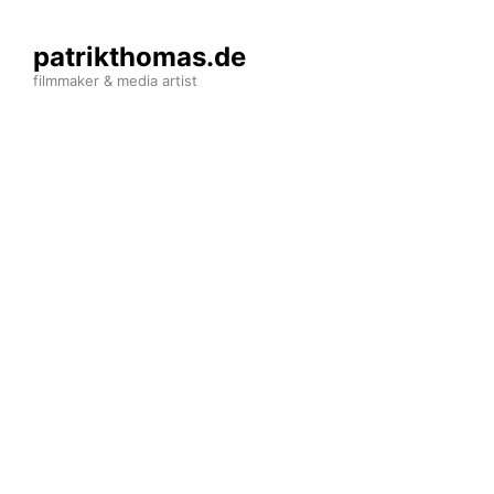
Skip
to
patrikthomas.de
content
filmmaker & media artist