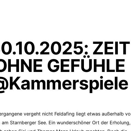
0.10.2025: ZEIT
OHNE GEFÜHLE
@Kammerspiele
rgangene vergeht nicht Feldafing liegt etwas außerhalb v
am Starnberger See. Ein wunderschöner Ort der Erholung